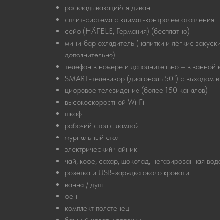
раскладывающийся диван
сплит-система с климат-контролем отопления
сейф (HÄFELE, Германия) (бесплатно)
мини-бар охладитель (напитки и лёгкие закуск
дополнительно)
телефон в номере и дополнительно – в ванной 
SMART-телевизор (диагональ 50”) с выходом в
цифровое телевидение (более 150 каналов)
высокоскоростной Wi-Fi
шкаф
рабочий стол с лампой
журнальный стол
электрический чайник
чай, кофе, сахар, шоколад, негазированная вод
розетка и USB-зарядка около кровати
ванна / душ
фен
комплект полотенец
банный халат и тапочки