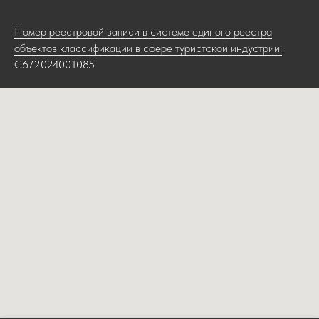
Номер реестровой записи в системе единого реестра
объектов классификации в сфере туристской индустрии:
С672024001085